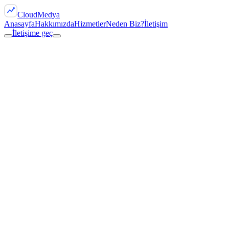
Cloud
Medya
Anasayfa
Hakkımızda
Hizmetler
Neden Biz?
İletişim
İletişime geç
İletişime geç