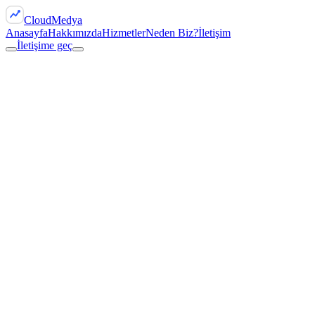
Cloud
Medya
Anasayfa
Hakkımızda
Hizmetler
Neden Biz?
İletişim
İletişime geç