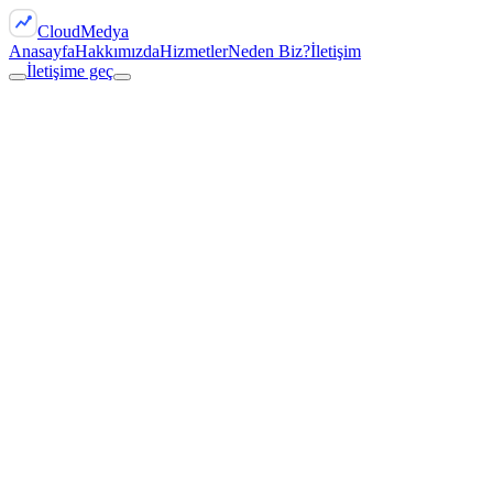
Cloud
Medya
Anasayfa
Hakkımızda
Hizmetler
Neden Biz?
İletişim
İletişime geç
İletişime geç