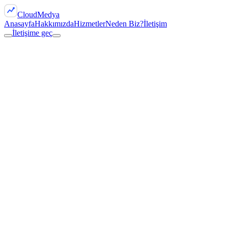
Cloud
Medya
Anasayfa
Hakkımızda
Hizmetler
Neden Biz?
İletişim
İletişime geç
İletişime geç