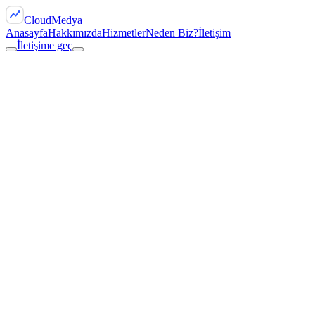
Cloud
Medya
Anasayfa
Hakkımızda
Hizmetler
Neden Biz?
İletişim
İletişime geç
İletişime geç