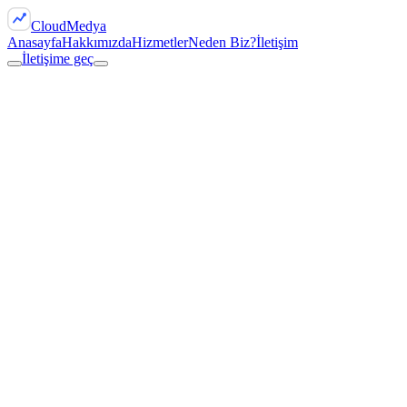
Cloud
Medya
Anasayfa
Hakkımızda
Hizmetler
Neden Biz?
İletişim
İletişime geç
Taleplerinize yanıt vermek ve hizmet sunmak
Web sitesini ve hizmetleri iyileştirmek
Yasal yükümlülükleri yerine getirmek