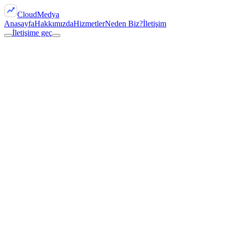
Cloud
Medya
Anasayfa
Hakkımızda
Hizmetler
Neden Biz?
İletişim
İletişime geç
Zorunlu çerezler: Sitenin temel işlevleri ve güvenliği için